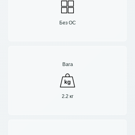
Без ОС
Вага
2.2 кг