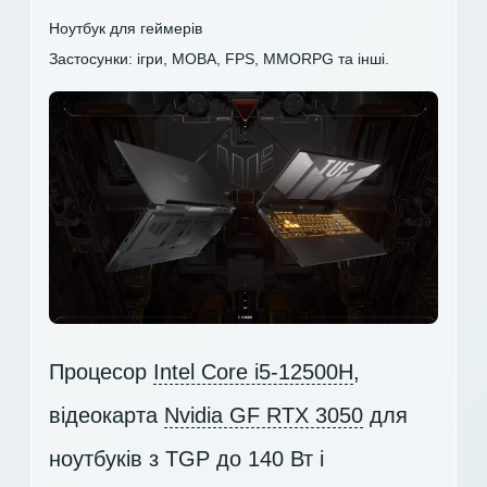
Ноутбук для геймерів
Застосунки: ігри, MOBA, FPS, MMORPG та інші.
Процесор
Intel Core i5-12500H
,
відеокарта
Nvidia GF RTX 3050
для
ноутбуків з TGP до 140 Вт і