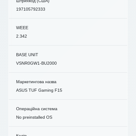
Штрихкод (США)
197105792333
WEEE
2.342
BASE UNIT
VSNR0GW1-BU2000
Маркетингова назва
ASUS TUF Gaming F15
Операційна система
No preinstalled OS
Колір