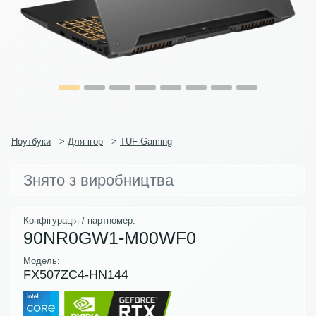
Ноутбуки
>
Для ігор
>
TUF Gaming
Знято з виробництва
Конфігурація / партномер:
90NR0GW1-M00WF0
Модель:
FX507ZC4-HN144