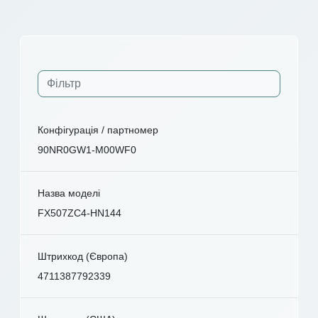
Конфігурація / партномер
90NR0GW1-M00WF0
Назва моделі
FX507ZC4-HN144
Штрихкод (Європа)
4711387792339