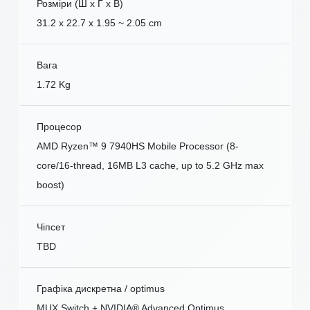
Розміри (Ш x Г x В)
31.2 x 22.7 x 1.95 ~ 2.05 cm
Вага
1.72 Kg
Процесор
AMD Ryzen™ 9 7940HS Mobile Processor (8-
core/16-thread, 16MB L3 cache, up to 5.2 GHz max
boost)
Чіпсет
TBD
Графіка дискретна / optimus
MUX Switch + NVIDIA® Advanced Optimus