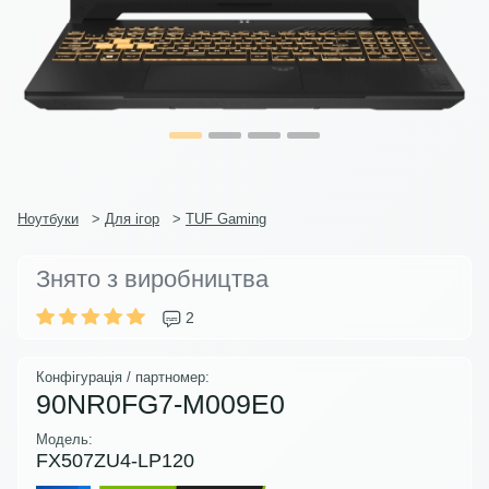
Ноутбуки
>
Для ігор
>
TUF Gaming
Знято з виробництва
2
Конфігурація / партномер:
90NR0FG7-M009E0
Модель:
FX507ZU4-LP120