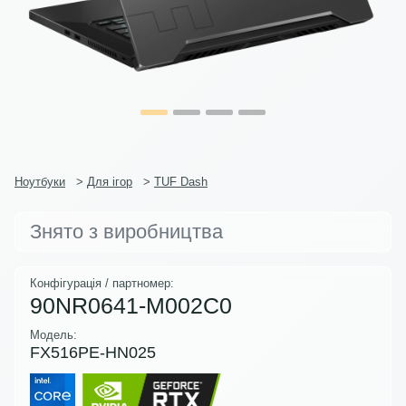
Ноутбуки
>
Для ігор
>
TUF Dash
Знято з виробництва
Конфігурація / партномер:
90NR0641-M002C0
Модель:
FX516PE-HN025