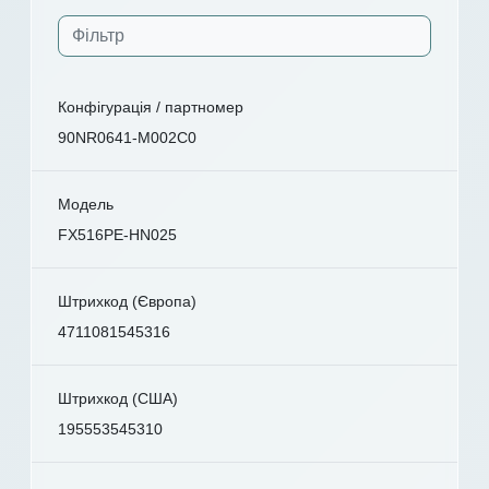
Конфігурація / партномер
90NR0641-M002C0
Модель
FX516PE-HN025
Штрихкод (Європа)
4711081545316
Штрихкод (США)
195553545310