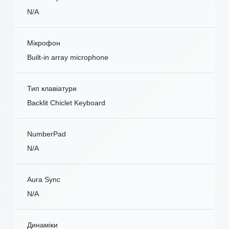
N/A
Мікрофон
Built-in array microphone
Тип клавіатури
Backlit Chiclet Keyboard
NumberPad
N/A
Aura Sync
N/A
Динаміки