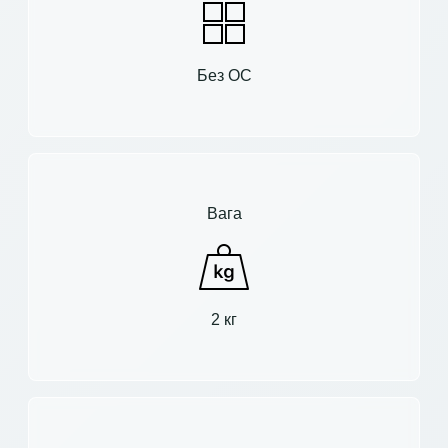
Без ОС
Вага
2 кг