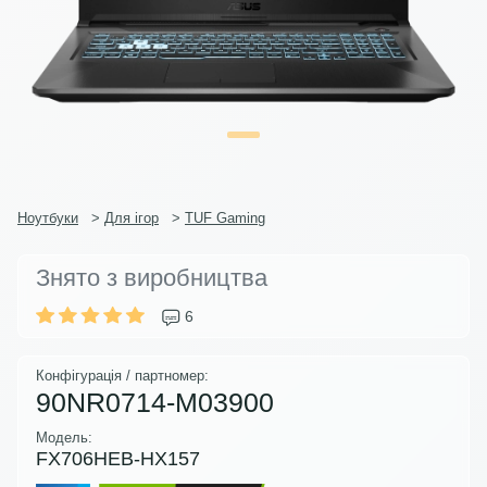
Ноутбуки
>
Для ігор
>
TUF Gaming
Знято з виробництва
6
Конфігурація / партномер:
90NR0714-M03900
Модель:
FX706HEB-HX157