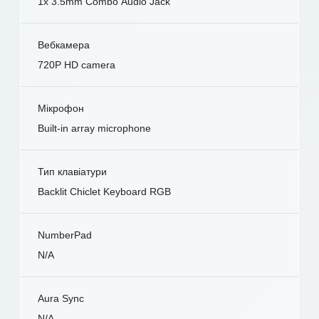
1x 3.5mm Combo Audio Jack
Вебкамера
720P HD camera
Мікрофон
Built-in array microphone
Тип клавіатури
Backlit Chiclet Keyboard RGB
NumberPad
N/A
Aura Sync
N/A