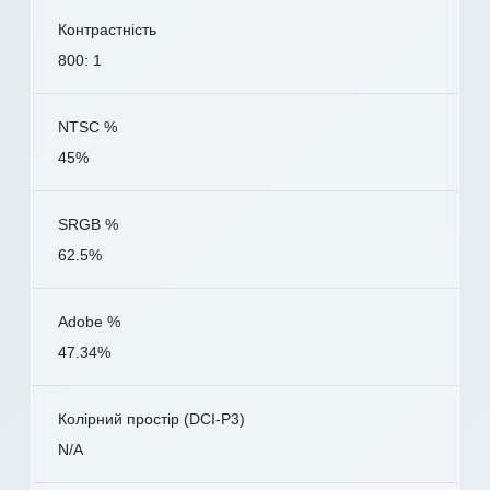
Контрастність
800: 1
NTSC %
45%
SRGB %
62.5%
Adobe %
47.34%
Колірний простір (DCI-P3)
N/A