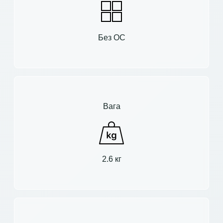
Без ОС
Вага
2.6 кг