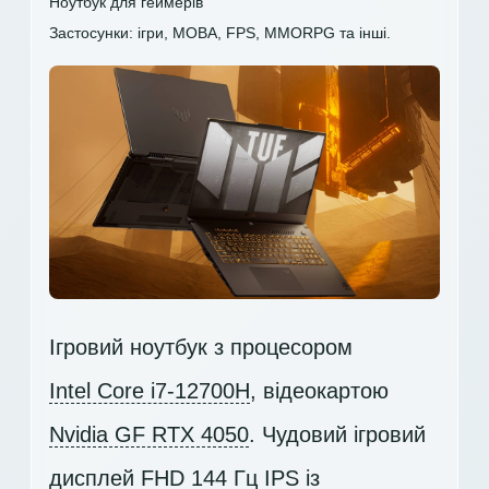
Ноутбук для геймерів
Застосунки: ігри, MOBA, FPS, MMORPG та інші.
Ігровий ноутбук з процесором
Intel Core i7-12700H
, відеокартою
Nvidia GF RTX 4050
. Чудовий ігровий
дисплей
FHD 144 Гц IPS
із