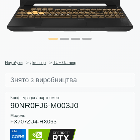
Ноутбуки
>
Для ігор
>
TUF Gaming
Знято з виробництва
Конфігурація / партномер:
90NR0FJ6-M003J0
Модель:
FX707ZU4-HX063