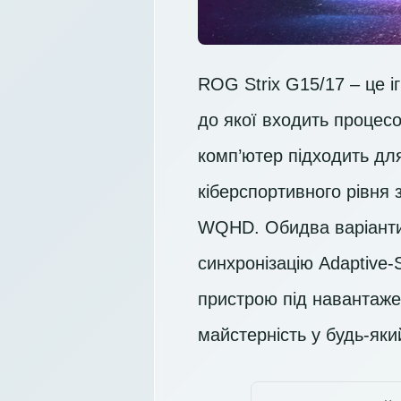
ROG Strix G15/17 – це і
до якої входить процес
комп’ютер підходить для
кіберспортивного рівня 
WQHD. Обидва варіанти 
синхронізацію Adaptive
пристрою під навантаже
майстерність у будь-який