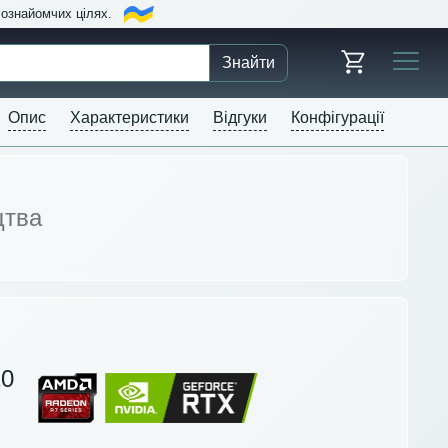
в ознайомчих цілях.
Знайти
Опис
Характеристики
Відгуки
Конфігурації
цтва
20