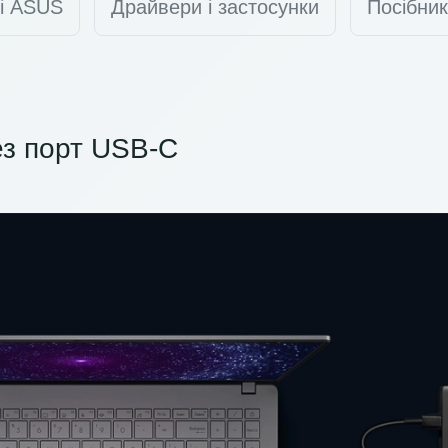
ті ASUS
Драйвери і застосунки
Посібник
з порт USB-C