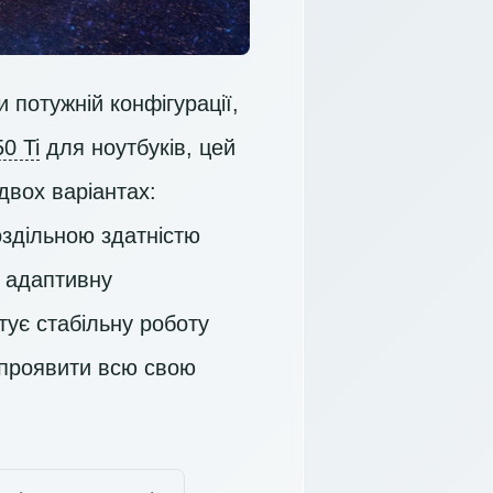
 потужній конфігурації,
0 Ti
для ноутбуків, цей
двох варіантах:
оздільною здатністю
ь адаптивну
тує стабільну роботу
 проявити всю свою