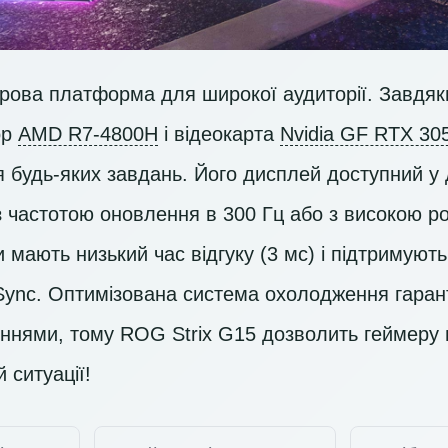
грова платформа для широкої аудиторії. Завдяки
ор
AMD R7-4800H
і відеокарта
Nvidia GF RTX 305
 будь-яких завдань. Його дисплей доступний у 
з частотою оновлення в 300 Гц або з високою р
мають низький час відгуку (3 мс) і підтримуют
-Sync. Оптимізована система охолодження гаран
ннями, тому ROG Strix G15 дозволить геймеру
 ситуації!