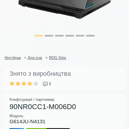
Ноутбуки
>
Для ігор
>
ROG Strix
Знято з виробництва
5
Конфігурація / партномер:
90NR0CC1-M006D0
Модель:
G614JU-N4131