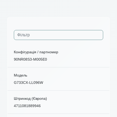
Конфігурація / партномер
90NR08S3-M005E0
Модель
G733CX-LL096W
Штрихкод (Європа)
4711081889946