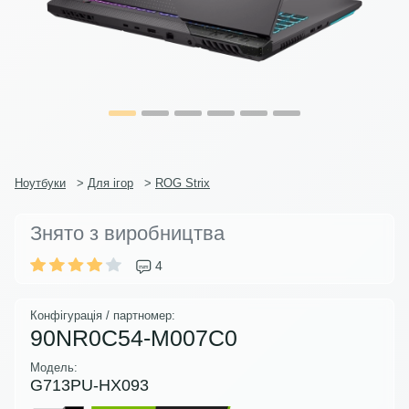
Ноутбуки
>
Для ігор
>
ROG Strix
Знято з виробництва
4
Конфігурація / партномер:
90NR0C54-M007C0
Модель:
G713PU-HX093