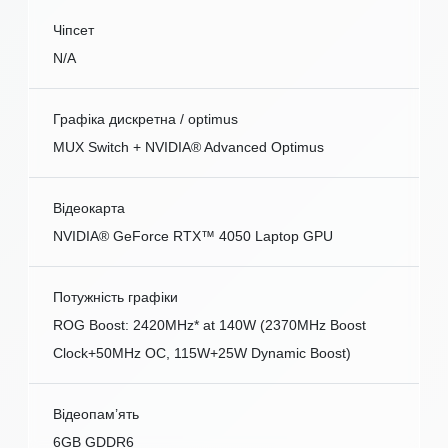
Чіпсет
N/A
Графіка дискретна / optimus
MUX Switch + NVIDIA® Advanced Optimus
Відеокарта
NVIDIA® GeForce RTX™ 4050 Laptop GPU
Потужність графіки
ROG Boost: 2420MHz* at 140W (2370MHz Boost
Clock+50MHz OC, 115W+25W Dynamic Boost)
Відеопам’ять
6GB GDDR6