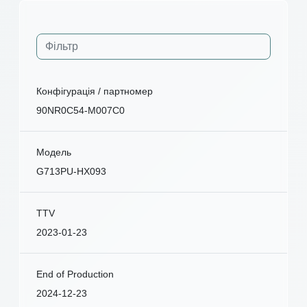
Конфігурація / партномер
90NR0C54-M007C0
Модель
G713PU-HX093
TTV
2023-01-23
End of Production
2024-12-23