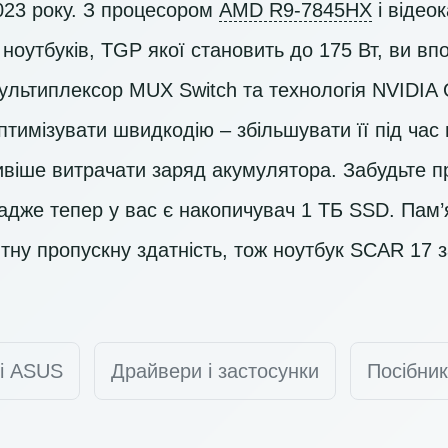
2023 року. З процесором
AMD R9-7845HX
і відео
ноутбуків, TGP якої становить до 175 Вт, ви вп
ультиплексор MUX Switch та технологія NVIDIA
тимізувати швидкодію – збільшувати її під час
віше витрачати заряд акумулятора. Забудьте пр
адже тепер у вас є накопичувач
1 ТБ SSD
. Пам
тну пропускну здатність, тож ноутбук SCAR 17 
ті ASUS
Драйвери і застосунки
Посібник