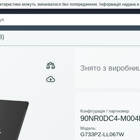
актеристики можуть змінюватися без попередження. Інформація надана 
3)
Знято з виробни
Конфігурація / партномер:
90NR0DC4-M004
Модель:
G733PZ-LL067W