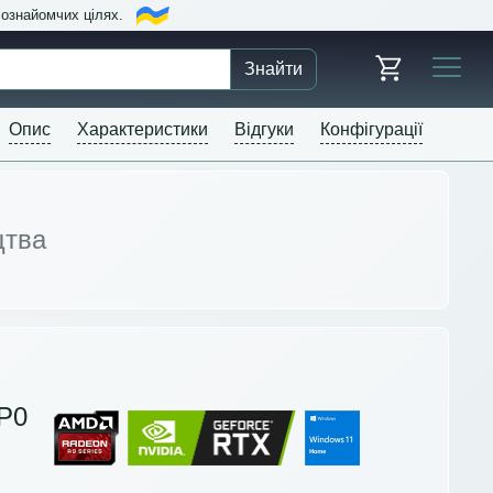
в ознайомчих цілях.
Знайти
Опис
Характеристики
Відгуки
Конфігурації
цтва
P0