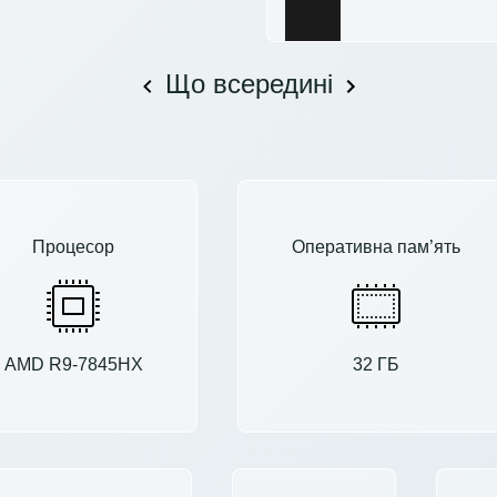
Що всередині
Процесор
Оперативна пам’ять
AMD R9-7845HX
32 ГБ