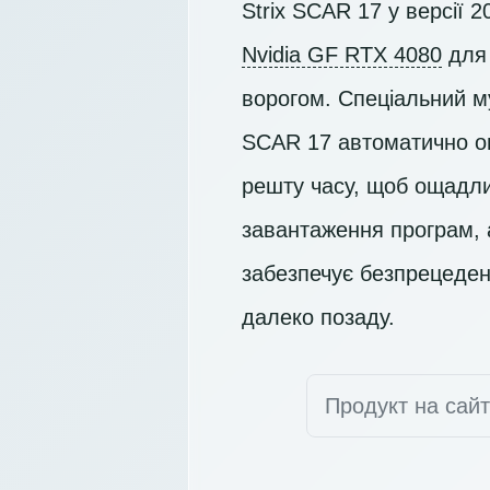
Strix SCAR 17 у версії 
Nvidia GF RTX 4080
для 
ворогом. Спеціальний м
SCAR 17 автоматично оп
решту часу, щоб ощадли
завантаження програм, 
забезпечує безпрецеден
далеко позаду.
Продукт на сай