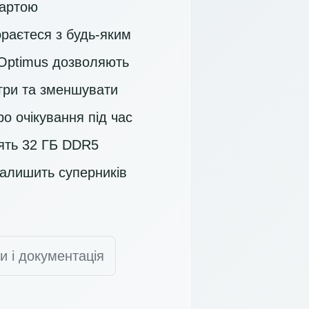
картою
ораєтеся з будь-яким
 Optimus дозволяють
 гри та зменшувати
о очікування під час
’ять 32 ГБ DDR5
залишить суперників
и і документація