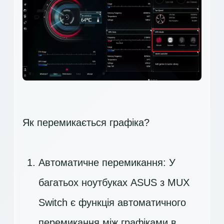
Як перемикається графіка?
Автоматичне перемикання: У
багатьох ноутбуках ASUS з MUX
Switch є функція автоматичного
перемикання між графіками в