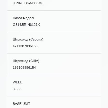
90NR0ID6-M006M0
Назва моделі
G814JIR-N6121X
Штрихкод (Європа)
4711387896150
Штрихкод (США)
197105896154
WEEE
3.333
BASE UNIT