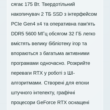
сягає 175 Вт. Твердотільний
накопичувач
2 ТБ SSD
з інтерфейсом
PCIe Gen4 x4 та оперативна пам’ять
DDR5 5600 МГц обсягом 32 ГБ легко
вмістять велику бібліотеку ігор та
впораються з багатьма активними
програмами одночасно. Розкрийте
переваги RTX у роботі з ШІ-
алгоритмами. Створені для епохи
штучного інтелекту, графічні
процесори GeForce RTX оснащені