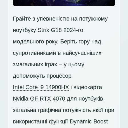
Грайте з упевненістю на потужному
ноутбуку Strix G18 2024-го
модельного року. Беріть гору над
супротивниками в найсучасніших
змагальних іграх – у цьому
допоможуть процесор
Intel Core i9 14900HX
і відеокарта
Nvidia GF RTX 4070
для ноутбуків,
загальна графічна потужність якої при
використанні функції Dynamic Boost