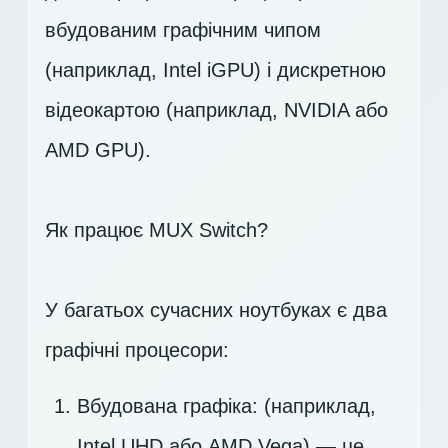
вбудованим графічним чипом
(наприклад, Intel iGPU) і дискретною
відеокартою (наприклад, NVIDIA або
AMD GPU).
Як працює MUX Switch?
У багатьох сучасних ноутбуках є два
графічні процесори:
Вбудована графіка: (наприклад,
Intel UHD або AMD Vega) — це