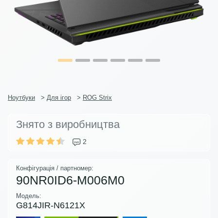
Ноутбуки
>
Для ігор
>
ROG Strix
Знято з виробництва
2
Конфігурація / партномер:
90NR0ID6-M006M0
Модель:
G814JIR-N6121X