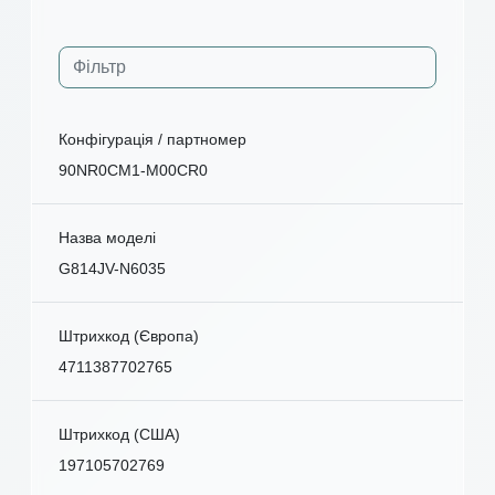
Конфігурація / партномер
90NR0CM1-M00CR0
Назва моделі
G814JV-N6035
Штрихкод (Європа)
4711387702765
Штрихкод (США)
197105702769