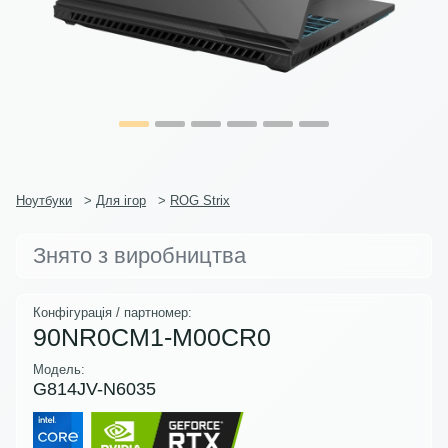
Ноутбуки
>
Для ігор
>
ROG Strix
Знято з виробництва
Конфігурація / партномер:
90NR0CM1-M00CR0
Модель:
G814JV-N6035