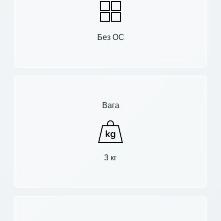
Без ОС
Вага
3 кг