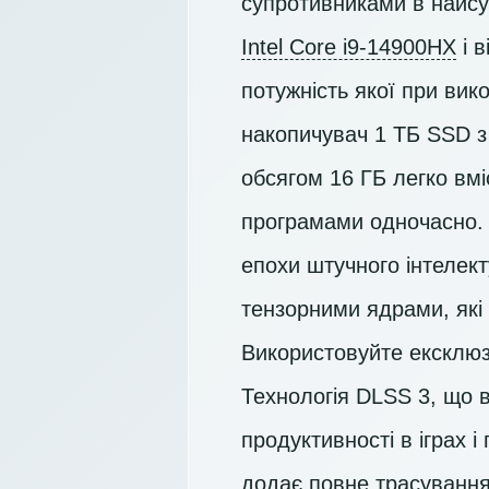
супротивниками в найсу
Intel Core i9-14900HX
і 
потужність якої при вик
накопичувач
1 ТБ SSD
з
обсягом 16 ГБ легко вмі
програмами одночасно. 
епохи штучного інтелек
тензорними ядрами, які
Використовуйте ексклюзи
Технологія DLSS 3, що в
продуктивності в іграх 
додає повне трасування