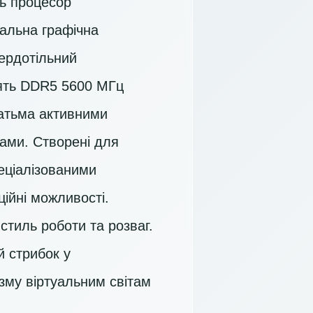
ть процесор
гальна графічна
вердотільний
’ять DDR5 5600 МГц
гатьма активними
ами. Створені для
еціалізованими
ійні можливості.
стиль роботи та розваг.
й стрибок у
ізму віртуальним світам