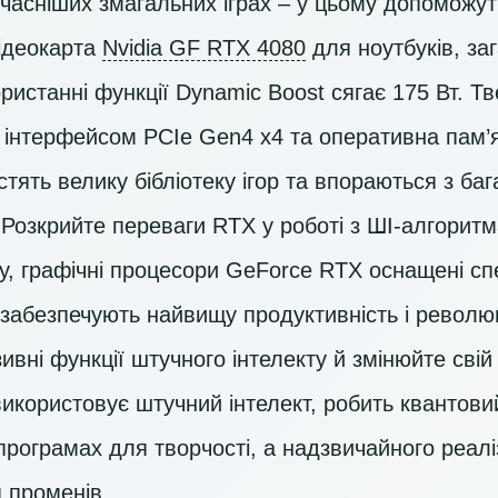
часніших змагальних іграх – у цьому допоможу
відеокарта
Nvidia GF RTX 4080
для ноутбуків, за
ористанні функції Dynamic Boost сягає 175 Вт. Т
 інтерфейсом PCIe Gen4 x4 та оперативна пам
стять велику бібліотеку ігор та впораються з ба
Розкрийте переваги RTX у роботі з ШІ-алгоритм
ту, графічні процесори GeForce RTX оснащені сп
 забезпечують найвищу продуктивність і революц
вні функції штучного інтелекту й змінюйте свій 
икористовує штучний інтелект, робить квантови
і програмах для творчості, а надзвичайного реал
 променів.