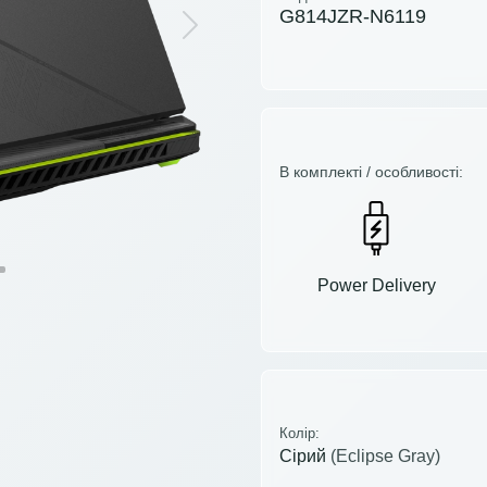
G814JZR-N6119
Next
В комплекті / особливості:
Power Delivery
Колір:
Сірий
(Eclipse Gray)