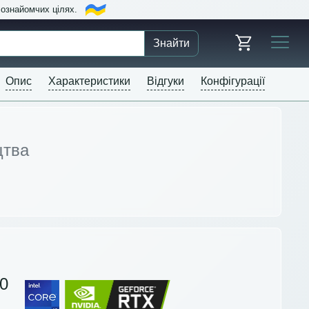
в ознайомчих цілях.
Знайти
Опис
Характеристики
Відгуки
Конфігурації
цтва
0