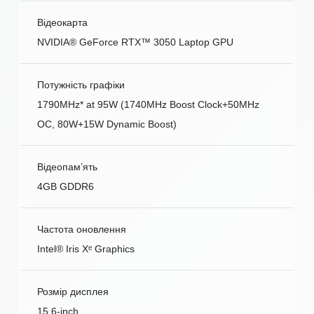
Відеокарта
NVIDIA® GeForce RTX™ 3050 Laptop GPU
Потужність графіки
1790MHz* at 95W (1740MHz Boost Clock+50MHz
OC, 80W+15W Dynamic Boost)
Відеопам’ять
4GB GDDR6
Частота оновлення
Intel® Iris Xᵉ Graphics
Розмір дисплея
15.6-inch