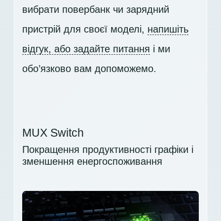
вибрати повербанк чи зарядний
пристрій для своєї моделі,
напишіть
відгук, або задайте питання
і ми
обо’язково вам допоможемо.
MUX Switch
Покращення продуктивності графіки і
зменшення енергоспоживання