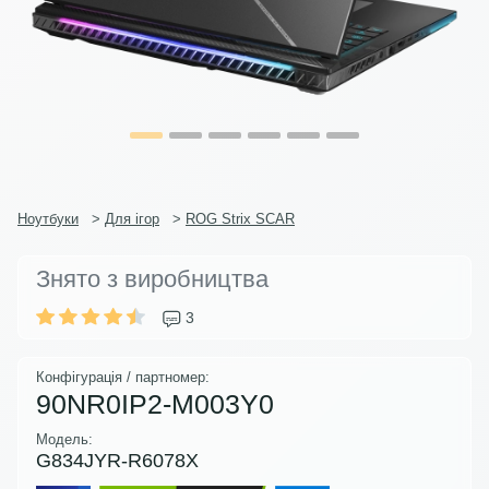
Ноутбуки
>
Для ігор
>
ROG Strix SCAR
Знято з виробництва
3
Конфігурація / партномер:
90NR0IP2-M003Y0
Модель:
G834JYR-R6078X