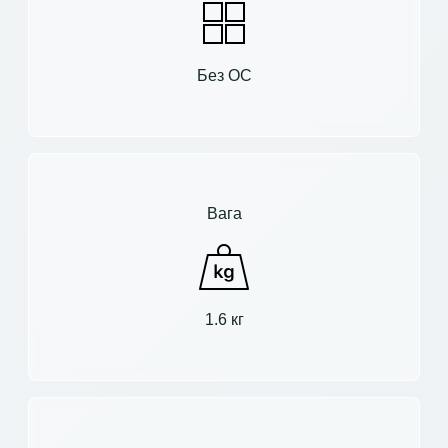
Без ОС
Вага
1.6 кг