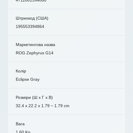
4711081394860
Штрихкод (США)
195553394864
Маркетингова назва
ROG Zephyrus G14
Колір
Eclipse Gray
Розміри (Ш x Г x В)
32.4 x 22.2 x 1.79 ~ 1.79 cm
Вага
1.60 Kg