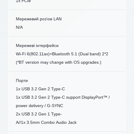
1x PCIe
Мережевий роз’єм LAN
N/A
Мережеві інтерфейси
Wi-Fi 6(802.11ax)+Bluetooth 5.1 (Dual band) 2*2
(*BT version may change with OS upgrades.)
Порти
1x USB 3.2 Gen 2 Type-C
1x USB 3.2 Gen 2 Type-C support DisplayPort™ /
power delivery / G-SYNC
2x USB 3.2 Gen 1 Type-
A//1x 3.5mm Combo Audio Jack