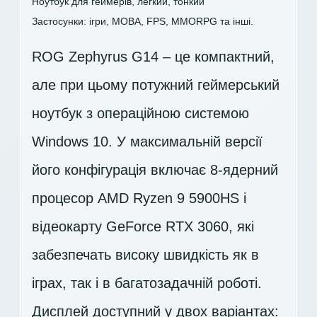
Ноутбук для геймерів, легкий, тонкий
Застосунки: ігри, MOBA, FPS, MMORPG та інші.
ROG Zephyrus G14 – це компактний,
але при цьому потужний геймерський
ноутбук з операційною системою
Windows 10. У максимальній версії
його конфігурація включає 8-ядерний
процесор AMD Ryzen 9 5900HS і
відеокарту GeForce RTX 3060, які
забезпечать високу швидкість як в
іграх, так і в багатозадачній роботі.
Дисплей доступний у двох варіантах: