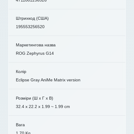
4711081256526
Штрихкод (США)
195553256520
Маркетингова назва
ROG Zephyrus G14
Колір
Eclipse Gray AniMe Matrix version
Розміри (Ш x Г x В)
32.4 x 22.2 x 1.99 ~ 1.99 cm
Вага
1.70 Kg