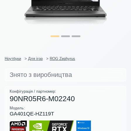
Ноутбуки
>
Для ігор
>
ROG Zephyrus
Знято з виробництва
Конфігурація / партномер:
90NR05R6-M02240
Модель:
GA401QE-HZ119T