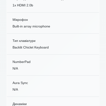
1x HDMI 2.0b
Мікрофон
Built-in array microphone
Тип клавіатури
Backlit Chiclet Keyboard
NumberPad
N/A
Aura Sync
N/A
Динаміки