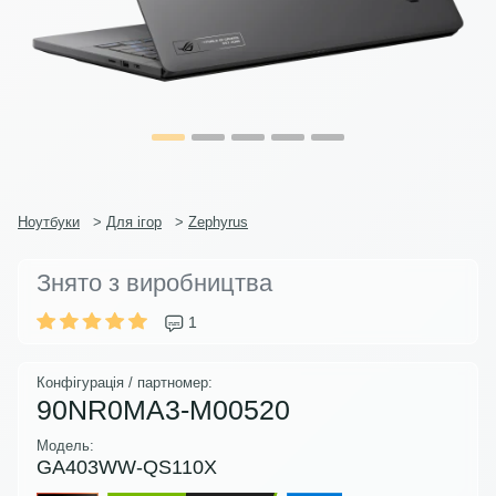
Ноутбуки
>
Для ігор
>
Zephyrus
Знято з виробництва
1
Конфігурація / партномер:
90NR0MA3-M00520
Модель:
GA403WW-QS110X