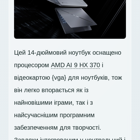
Цей 14-дюймовий ноутбук оснащено
процесором
AMD AI 9 HX 370
і
відеокартою {vga} для ноутбуків, тож
він легко впорається як із
найновішими іграми, так і з
найсучаснішим програмним
забезпеченням для творчості.
Завдяки інтегрованим у центральний і