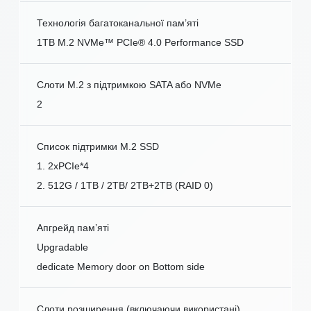
Технологія багатоканальної пам’яті
1TB M.2 NVMe™ PCIe® 4.0 Performance SSD
Слоти M.2 з підтримкою SATA або NVMe
2
Список підтримки M.2 SSD
1. 2xPCIe*4
2. 512G / 1TB / 2TB/ 2TB+2TB (RAID 0)
Апгрейд пам’яті
Upgradable
dedicate Memory door on Bottom side
Слоти розширення (включаючи використані)