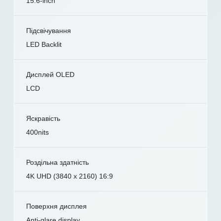
15.6-inch
Підсвічування
LED Backlit
Дисплей OLED
LCD
Яскравість
400nits
Роздільна здатність
4K UHD (3840 x 2160) 16:9
Поверхня дисплея
Anti-glare display