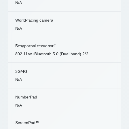
N/A
World-facing camera
N/A
Бездротові технології
802.11ax+Bluetooth 5.0 (Dual band) 2*2
3G/4G
N/A
NumberPad
N/A
ScreenPad™