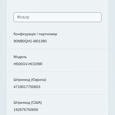
Конфігурація / партномер
90NB0QH1-M01380
Модель
H500GV-HC039R
Штрихкод (Європа)
4718017750653
Штрихкод (США)
192876750650