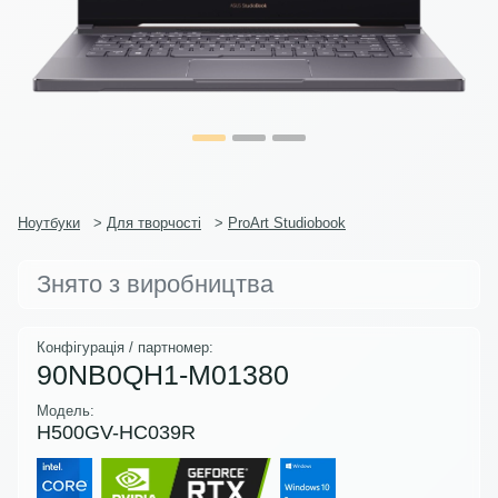
Ноутбуки
>
Для творчості
>
ProArt Studiobook
Знято з виробництва
Конфігурація / партномер:
90NB0QH1-M01380
Модель:
H500GV-HC039R