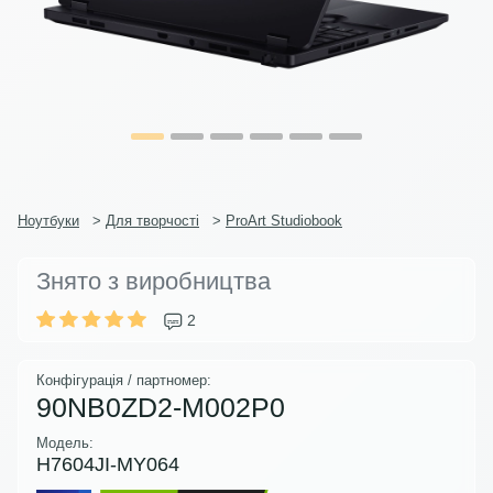
Ноутбуки
>
Для творчості
>
ProArt Studiobook
Знято з виробництва
2
Конфігурація / партномер:
90NB0ZD2-M002P0
Модель:
H7604JI-MY064