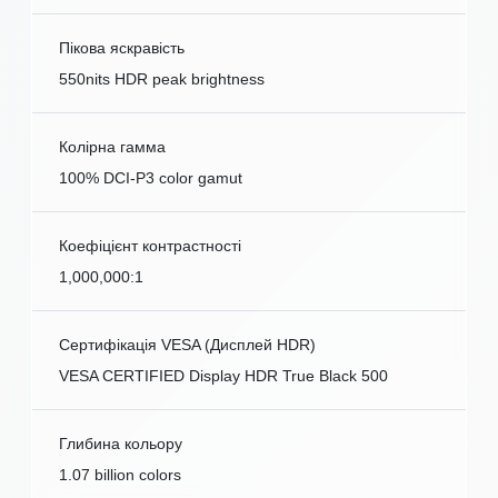
Пікова яскравість
550nits HDR peak brightness
Колірна гамма
100% DCI-P3 color gamut
Коефіцієнт контрастності
1,000,000:1
Сертифікація VESA (Дисплей HDR)
VESA CERTIFIED Display HDR True Black 500
Глибина кольору
1.07 billion colors