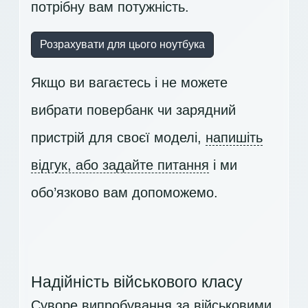
потрібну вам потужність.
Розрахувати для цього ноутбука
Якщо ви вагаєтесь і не можете
вибрати повербанк чи зарядний
пристрій для своєї моделі,
напишіть
відгук, або задайте питання
і ми
обо’язково вам допоможемо.
Надійність військового класу
Суворе випробування за військовими