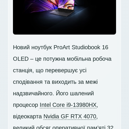
Новий ноутбук ProArt Studiobook 16
OLED – це потужна мобільна робоча
станція, що перевершує усі
сподівання та виходить за межі
надзвичайного. Його шалений
процесор
Intel Core i9-13980HX
,
відеокарта
Nvidia GF RTX 4070
,
великий обсяг оперативної пам’яті 32