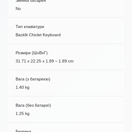
Змінна батарея
No
Тип клавіатури
Backlit Chiclet Keyboard
Розміри (ШxВxГ)
31.71 x 22.25 x 1.89 ~ 1.89 cm
Вага (з батареєю)
1.40 kg
Вага (без батареї)
1.25 kg
Безпека