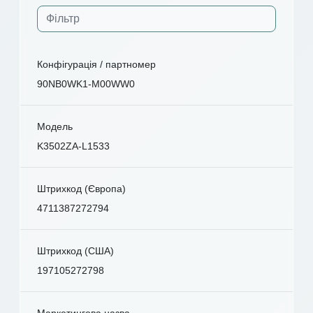
Конфігурація / партномер
90NB0WK1-M00WW0
Модель
K3502ZA-L1533
Штрихкод (Європа)
4711387272794
Штрихкод (США)
197105272798
Маркетингова назва