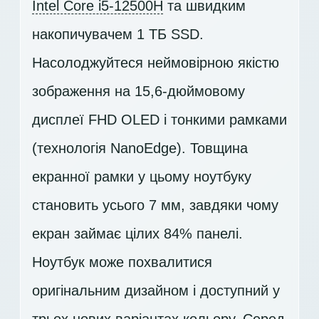
Intel Core i5-12500H
та швидким
накопичувачем
1 ТБ SSD
.
Насолоджуйтеся неймовірною якістю
зображення на 15,6-дюймовому
дисплеї
FHD OLED
і тонкими рамками
(технологія NanoEdge). Товщина
екранної рамки у цьому ноутбуку
становить усього 7 мм, завдяки чому
екран займає цілих 84% панелі.
Ноутбук може похвалитися
оригінальним дизайном і доступний у
трьох нових варіантах кольору. Серед