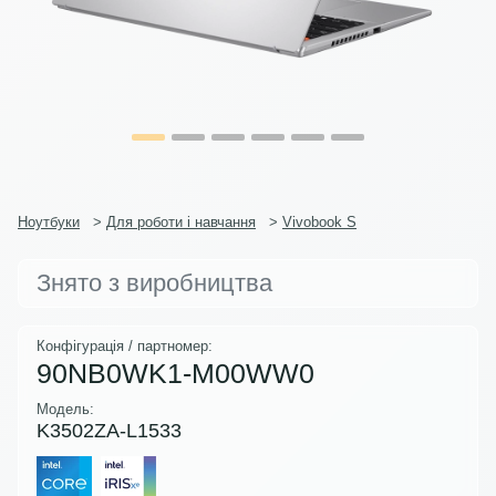
Ноутбуки
>
Для роботи і навчання
>
Vivobook S
Знято з виробництва
Конфігурація / партномер:
90NB0WK1-M00WW0
Модель:
K3502ZA-L1533