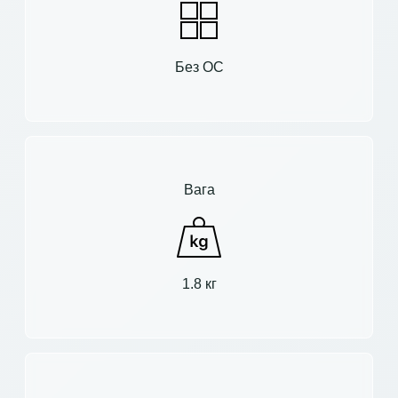
Без ОС
Вага
1.8 кг