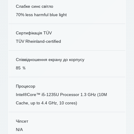
Слабке синє світло
70% less harmful blue light
Сертифікація TÜV
TÜV Rheinland-certified
Співвідношення екрану до корпусу
85 ％
Процесор
Intel®Core™ i5-1235U Processor 1.3 GHz (10M
Cache, up to 4.4 GHz, 10 cores)
Чіпсет
N/A