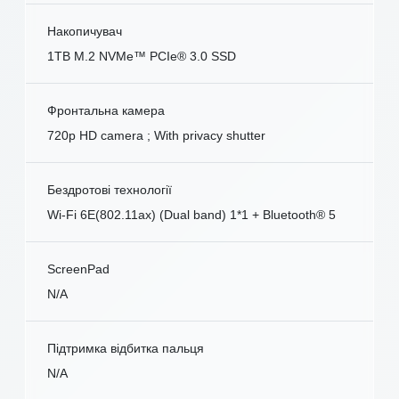
Накопичувач
1TB M.2 NVMe™ PCIe® 3.0 SSD
Фронтальна камера
720p HD camera ; With privacy shutter
Бездротові технології
Wi-Fi 6E(802.11ax) (Dual band) 1*1 + Bluetooth® 5
ScreenPad
N/A
Підтримка відбитка пальця
N/A