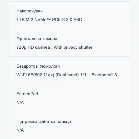
Накопичувач
1TB M.2 NVMe™ PCIe® 3.0 SSD
Фронтальна камера
720p HD camera ; With privacy shutter
Бездротові технології
Wi-Fi 6E(802.11ax) (Dual band) 1*1 + Bluetooth® 5
ScreenPad
N/A
Підтримка відбитка пальця
N/A