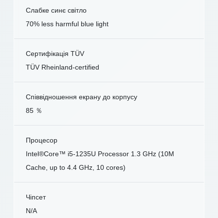
Слабке синє світло
70% less harmful blue light
Сертифікація TÜV
TÜV Rheinland-certified
Співвідношення екрану до корпусу
85 ％
Процесор
Intel®Core™ i5-1235U Processor 1.3 GHz (10M
Cache, up to 4.4 GHz, 10 cores)
Чіпсет
N/A