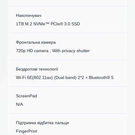
Накопичувач
1TB M.2 NVMe™ PCIe® 3.0 SSD
Фронтальна камера
720p HD camera ; With privacy shutter
Бездротові технології
Wi-Fi 6E(802.11ax) (Dual band) 2*2 + Bluetooth® 5
ScreenPad
N/A
Підтримка відбитка пальця
FingerPrint