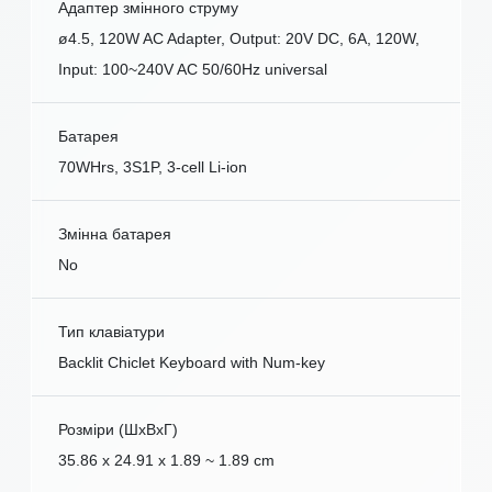
Адаптер змінного струму
ø4.5, 120W AC Adapter, Output: 20V DC, 6A, 120W,
Input: 100~240V AC 50/60Hz universal
Батарея
70WHrs, 3S1P, 3-cell Li-ion
Змінна батарея
No
Тип клавіатури
Backlit Chiclet Keyboard with Num-key
Розміри (ШxВxГ)
35.86 x 24.91 x 1.89 ~ 1.89 cm