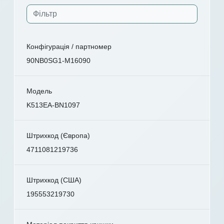
Конфігурація / партномер
90NB0SG1-M16090
Модель
K513EA-BN1097
Штрихкод (Європа)
4711081219736
Штрихкод (США)
195553219730