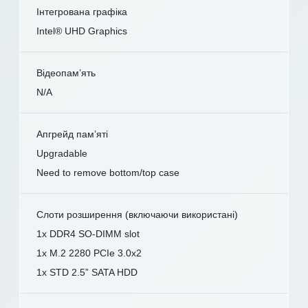
Інтегрована графіка
Intel® UHD Graphics
Відеопам’ять
N/A
Апгрейд пам’яті
Upgradable
Need to remove bottom/top case
Слоти розширення (включаючи використані)
1x DDR4 SO-DIMM slot
1x M.2 2280 PCIe 3.0x2
1x STD 2.5” SATA HDD