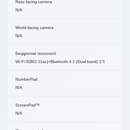
Rear-facing camera
N/A
World-facing camera
N/A
Бездротові технології
Wi-Fi 5(802.11ac)+Bluetooth 4.1 (Dual band) 1*1
NumberPad
N/A
ScreenPad™
N/A