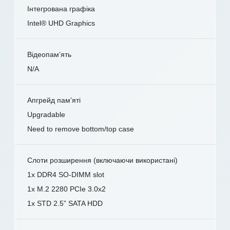
Інтегрована графіка
Intel® UHD Graphics
Відеопам’ять
N/A
Апгрейд пам’яті
Upgradable
Need to remove bottom/top case
Слоти розширення (включаючи використані)
1x DDR4 SO-DIMM slot
1x M.2 2280 PCIe 3.0x2
1x STD 2.5” SATA HDD