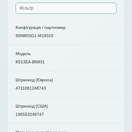
Конфігурація / партномер
90NB0SG1-M19310
Модель
K513EA-BN931
Штрихкод (Європа)
4711081248743
Штрихкод (США)
195553248747