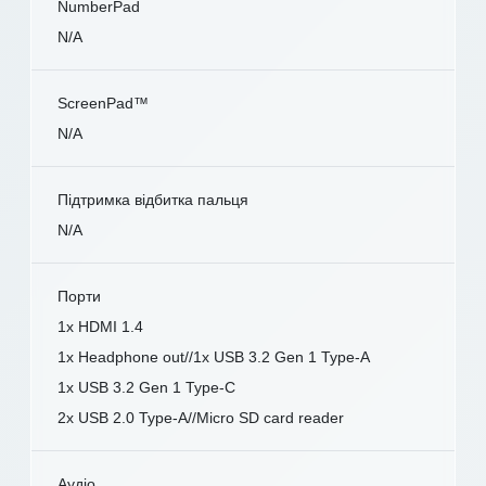
NumberPad
N/A
ScreenPad™
N/A
Підтримка відбитка пальця
N/A
Порти
1x HDMI 1.4
1x Headphone out//1x USB 3.2 Gen 1 Type-A
1x USB 3.2 Gen 1 Type-C
2x USB 2.0 Type-A//Micro SD card reader
Аудіо