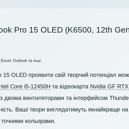
ook Pro 15 OLED (K6500, 12th Gen 
Excel, Outlook та інші.
o 15 OLED проявити свій творчий потенціал мож
Intel Core i5-12450H
та відеокарта
Nvidia GF RTX
 двома вентиляторами та інтерфейсом Thunder
ість. Ваші твори виглядатимуть якнайкраще н
 точними кольорами.