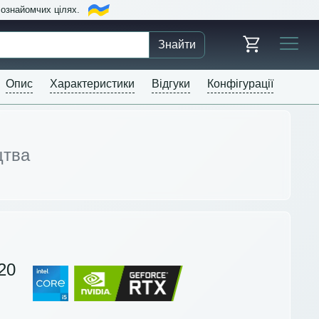
в ознайомчих цілях.
Знайти
Опис
Характеристики
Відгуки
Конфігурації
цтва
20