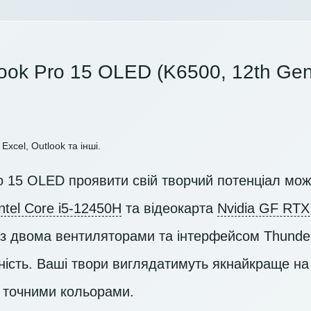
ook Pro 15 OLED (K6500, 12th Gen 
Excel, Outlook та інші.
o 15 OLED проявити свій творчий потенціал мож
Intel Core i5-12450H
та відеокарта
Nvidia GF RTX
 двома вентиляторами та інтерфейсом Thunder
ість. Ваші твори виглядатимуть якнайкраще н
 точними кольорами.