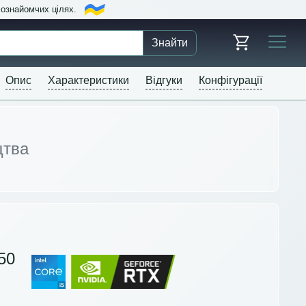
в ознайомчих цілях.
Знайти
Опис
Характеристики
Відгуки
Конфігурації
цтва
50