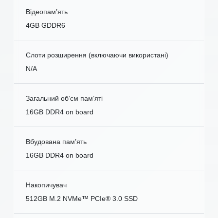
Відеопам’ять
4GB GDDR6
Слоти розширення (включаючи використані)
N/A
Загальний об’єм пам’яті
16GB DDR4 on board
Вбудована пам’ять
16GB DDR4 on board
Накопичувач
512GB M.2 NVMe™ PCIe® 3.0 SSD