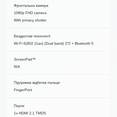
Фронтальна камера
1080p FHD camera
With privacy shutter
Бездротові технології
Wi-Fi 6(802.11ax) (Dual band) 2*2 + Bluetooth 5
ScreenPad™
N/A
Підтримка відбитка пальця
FingerPrint
Порти
1x HDMI 2.1 TMDS