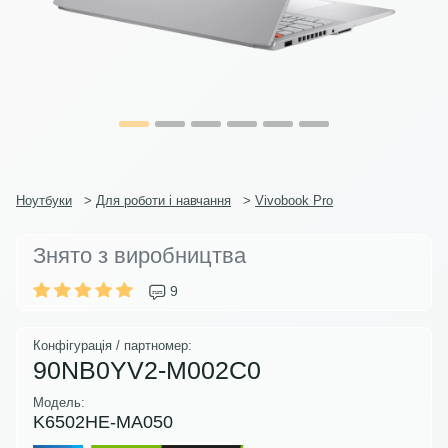
Ноутбуки
>
Для роботи і навчання
>
Vivobook Pro
Знято з виробництва
9
Конфігурація / партномер:
90NB0YV2-M002C0
Модель:
K6502HE-MA050