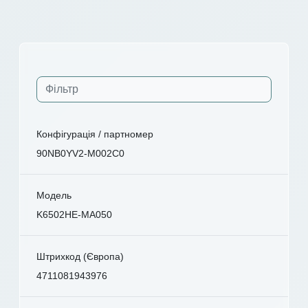
Конфігурація / партномер
90NB0YV2-M002C0
Модель
K6502HE-MA050
Штрихкод (Європа)
4711081943976