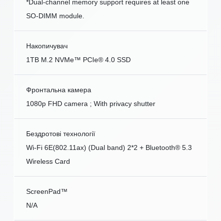
*Dual-channel memory support requires at least one
SO-DIMM module.
Накопичувач
1TB M.2 NVMe™ PCIe® 4.0 SSD
Фронтальна камера
1080p FHD camera ; With privacy shutter
Бездротові технології
Wi-Fi 6E(802.11ax) (Dual band) 2*2 + Bluetooth® 5.3
Wireless Card
ScreenPad™
N/A