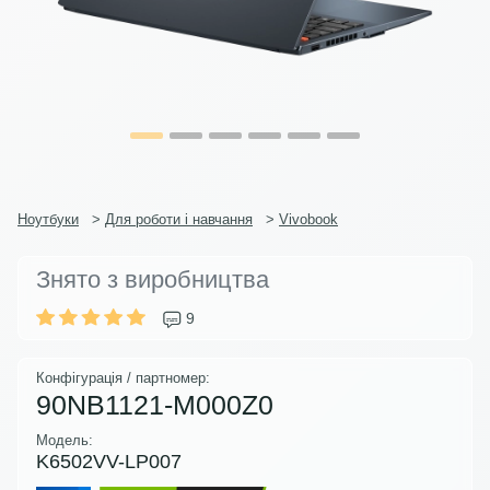
Ноутбуки
>
Для роботи і навчання
>
Vivobook
Знято з виробництва
9
Конфігурація / партномер:
90NB1121-M000Z0
Модель:
K6502VV-LP007