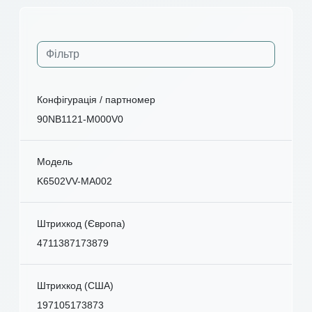
Конфігурація / партномер
90NB1121-M000V0
Модель
K6502VV-MA002
Штрихкод (Європа)
4711387173879
Штрихкод (США)
197105173873