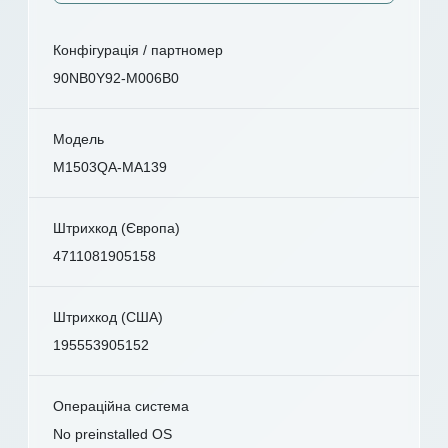
Конфігурація / партномер
90NB0Y92-M006B0
Модель
M1503QA-MA139
Штрихкод (Європа)
4711081905158
Штрихкод (США)
195553905152
Операційна система
No preinstalled OS