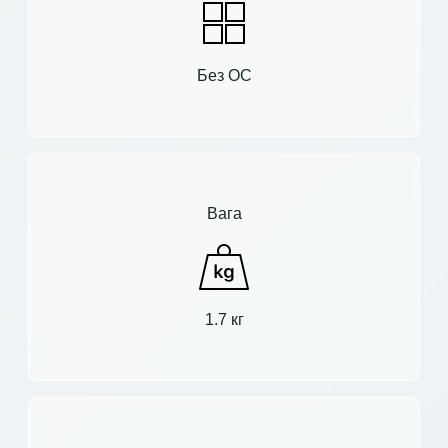
Без ОС
Вага
1.7 кг