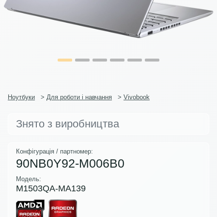
Ноутбуки
>
Для роботи і навчання
>
Vivobook
Знято з виробництва
Конфігурація / партномер:
90NB0Y92-M006B0
Модель:
M1503QA-MA139