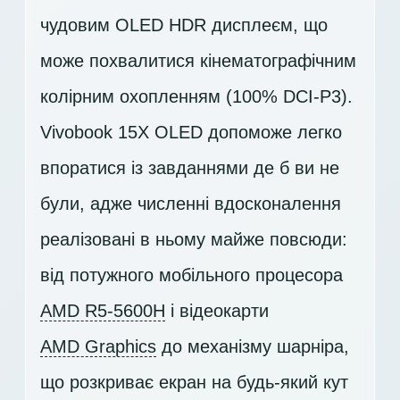
чудовим OLED HDR дисплеєм, що
може похвалитися кінематографічним
колірним охопленням (100% DCI-P3).
Vivobook 15X OLED допоможе легко
впоратися із завданнями де б ви не
були, адже численні вдосконалення
реалізовані в ньому майже повсюди:
від потужного мобільного процесора
AMD R5-5600H
і відеокарти
AMD Graphics
до механізму шарніра,
що розкриває екран на будь-який кут