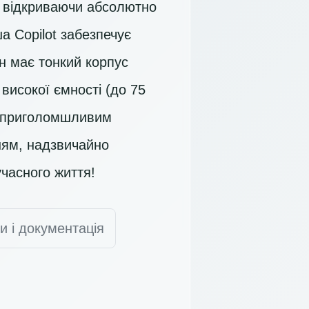
 відкриваючи абсолютно
а Copilot забезпечує
н має тонкий корпус
високої ємності (до 75
ся приголомшливим
ням, надзвичайно
часного життя!
и і документація