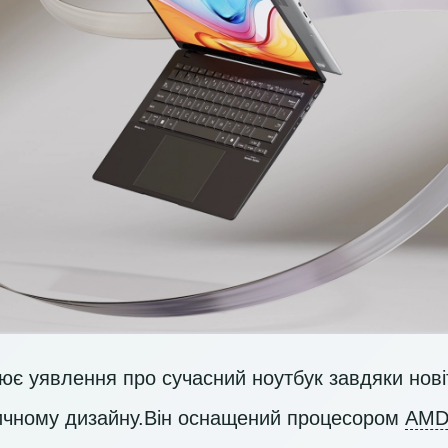
є уявлення про сучасний ноутбук завдяки новіт
тичному дизайну.Він оснащений процесором
AMD 