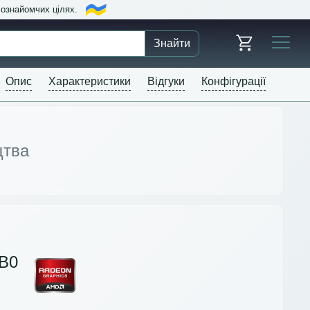
в ознайомчих цілях.
Знайти
Опис
Характеристики
Відгуки
Конфігурації
цтва
B0