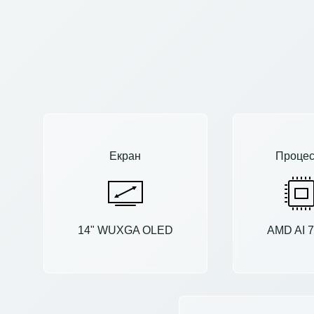
Екран
Процес
14" WUXGA OLED
AMD AI 7