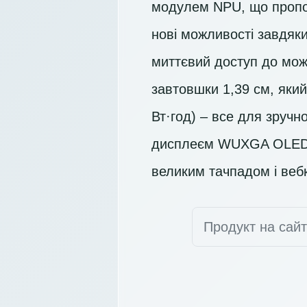
модулем NPU, що пропо
нові можливості завдяки
миттєвий доступ до мож
завтовшки 1,39 см, який
Вт·год) – все для зруч
дисплеєм
WUXGA OLE
великим тачпадом і веб
Продукт на сай