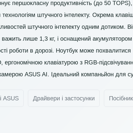
нує першокласну продуктивність (до 50 TOPS),
 технологіям штучного інтелекту. Окрема клавіш
ливостей штучного інтелекту одним дотиком. Ві
 важить лише 1,3 кг, і оснащений акумулятором 
ності роботи в дорозі. Ноутбук може похвалити
D
, ергономічною клавіатурою з RGB-підсвічуван
камерою ASUS AI. Ідеальний компаньйон для су
ті ASUS
Драйвери і застосунки
Посібник