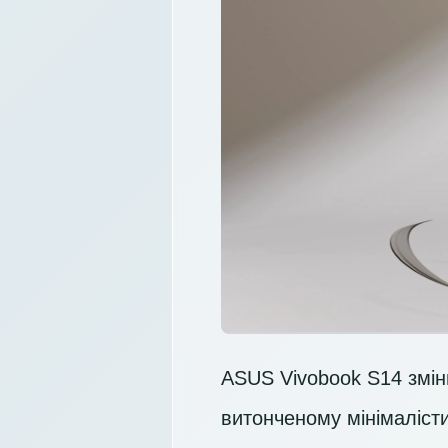
ASUS Vivobook S14 зміню
витонченому мінімаліс