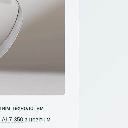
нім технологіям і
AI 7 350
з новітнім