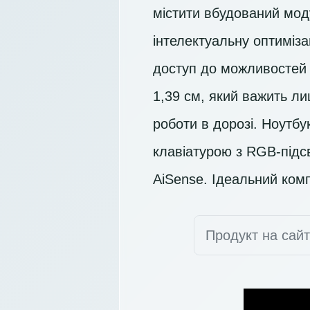
містити вбудований мод
інтелектуальну оптиміз
доступ до можливостей 
1,39 см, який важить ли
роботи в дорозі. Ноут
клавіатурою з RGB-під
AiSense. Ідеальний ком
Продукт на сай