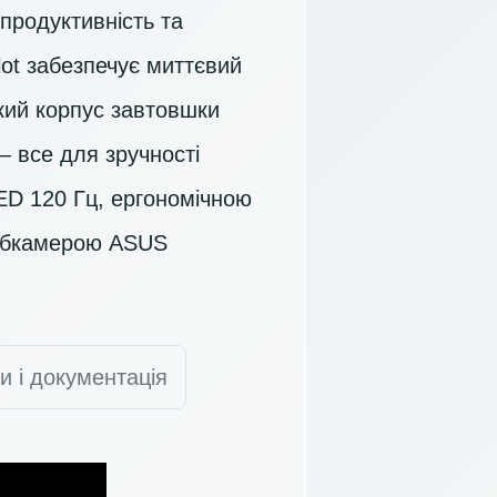
продуктивність та
ot забезпечує миттєвий
кий корпус завтовшки
– все для зручності
ED 120 Гц
, ергономічною
вебкамерою ASUS
и і документація