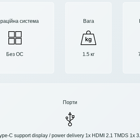
раційна система
Вага
Без ОС
1.5 кг
Порти
ype-C support display / power delivery 1x HDMI 2.1 TMDS 1x 