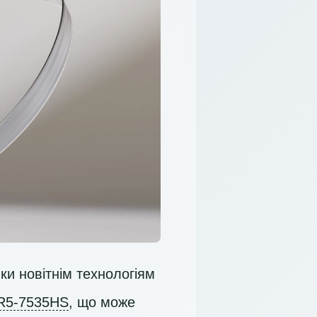
и новітнім технологіям
R5-7535HS
, що може