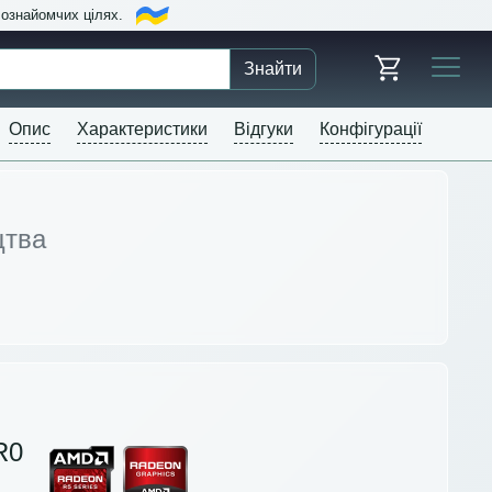
в ознайомчих цілях.
Знайти
Опис
Характеристики
Відгуки
Конфігурації
цтва
R0