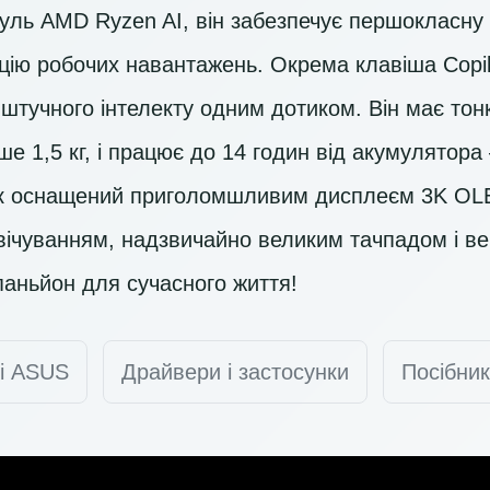
уль AMD Ryzen AI, він забезпечує першокласну 
ацію робочих навантажень. Окрема клавіша Copil
штучного інтелекту одним дотиком. Він має тон
ше 1,5 кг, і працює до 14 годин від акумулятора 
бук оснащений приголомшливим дисплеєм
3K OL
свічуванням, надзвичайно великим тачпадом і 
паньйон для сучасного життя!
ті ASUS
Драйвери і застосунки
Посібник