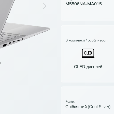
M5506NA-MA015
Next
В комплекті / особливості:
OLED-дисплей
Колір:
Сріблястий
(Cool Silver)