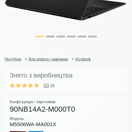
Ноутбуки
>
Для роботи і навчання
>
Vivobook
Знято з виробництва
25
Конфігурація / партномер:
90NB14A2-M000T0
Модель:
M5506WA-MA001X