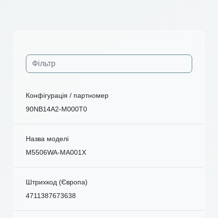
Конфігурація / партномер
90NB14A2-M000T0
Назва моделі
M5506WA-MA001X
Штрихкод (Європа)
4711387673638