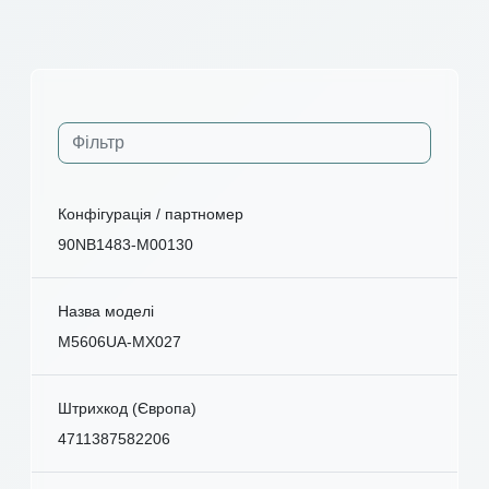
Конфігурація / партномер
90NB1483-M00130
Назва моделі
M5606UA-MX027
Штрихкод (Європа)
4711387582206