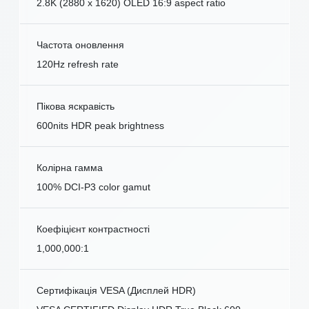
2.8K (2880 x 1620) OLED 16:9 aspect ratio
Частота оновлення
120Hz refresh rate
Пікова яскравість
600nits HDR peak brightness
Колірна гамма
100% DCI-P3 color gamut
Коефіцієнт контрастності
1,000,000:1
Сертифікація VESA (Дисплей HDR)