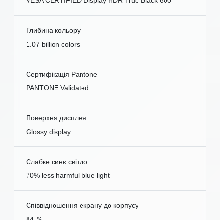
VESA CERTIFIED Display HDR True Black 600
Глибина кольору
1.07 billion colors
Сертифікація Pantone
PANTONE Validated
Поверхня дисплея
Glossy display
Слабке синє світло
70% less harmful blue light
Співвідношення екрану до корпусу
84 ％