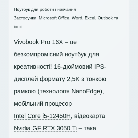
Ноутбук для роботи і навчання
Застосунки: Microsoft Office, Word, Excel, Outlook та
інші.
Vivobook Pro 16X – це
безкомпромісний ноутбук для
креативності! 16-дюймовий IPS-
дисплей формату 2,5K з тонкою
рамкою (технологія NanoEdge),
мобільний процесор
Intel Core i5-12450H
, відеокарта
Nvidia GF RTX 3050 Ti
– така