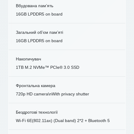
Вбудована пам’ять
16GB LPDDR5 on board
Загальний об’єм пам’яті
16GB LPDDR5 on board
Накопичувач
1TB M.2 NVMe™ PCIe® 3.0 SSD
Фронтальна камера
720p HD camera\nWith privacy shutter
Бездротові технології
Wi-Fi 6E(802.11ax) (Dual band) 2*2 + Bluetooth 5