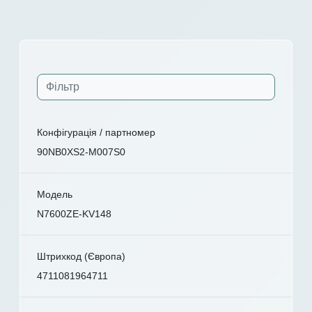
Конфігурація / партномер
90NB0XS2-M007S0
Модель
N7600ZE-KV148
Штрихкод (Європа)
4711081964711