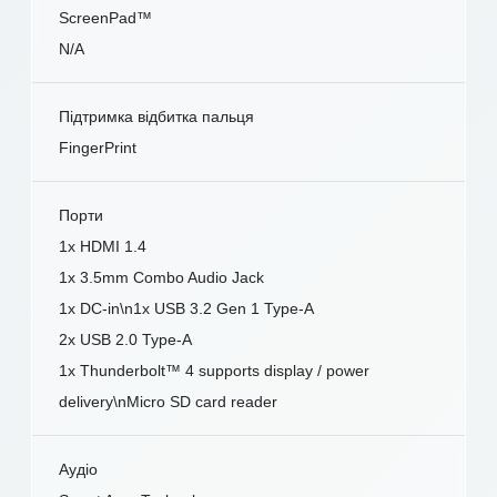
ScreenPad™
N/A
Підтримка відбитка пальця
FingerPrint
Порти
1x HDMI 1.4
1x 3.5mm Combo Audio Jack
1x DC-in\n1x USB 3.2 Gen 1 Type-A
2x USB 2.0 Type-A
1x Thunderbolt™ 4 supports display / power
delivery\nMicro SD card reader
Аудіо