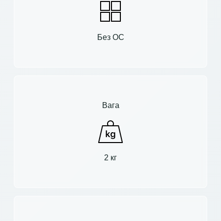
Без ОС
Вага
2 кг