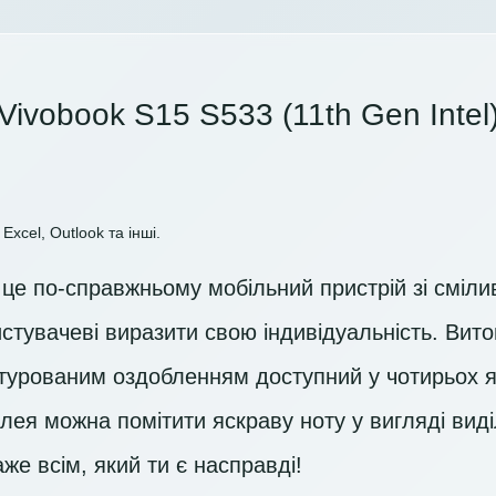
Vivobook S15 S533 (11th Gen Intel
Excel, Outlook та інші.
це по-справжньому мобільний пристрій зі сміли
тувачеві виразити свою індивідуальність. Вито
турованим оздобленням доступний у чотирьох яс
лея можна помітити яскраву ноту у вигляді вид
же всім, який ти є насправді!