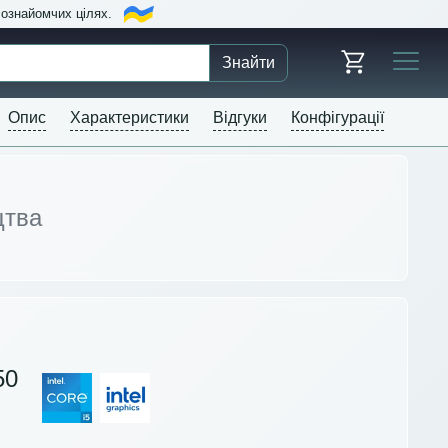
в ознайомчих цілях.
Знайти
Опис
Характеристики
Відгуки
Конфігурації
цтва
50