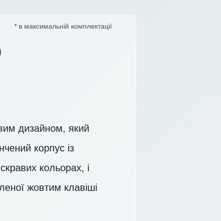
* в максимальній комплектації
)
вим дизайном, який
нчений корпус із
кравих кольорах, і
іленої жовтим клавіші