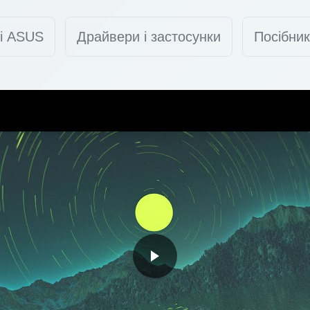
ті ASUS
Драйвери і застосунки
Посібник