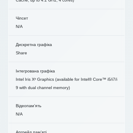
Cache, up to 4.2 GHz, 4 cores)
Чіпсет
N/A
Дискретна графіка
Share
Інтегрована графіка
Intel Iris Xᵉ Graphics (available for Intel® Core™ i5/i7/i
9 with dual channel memory)
Відеопам’ять
N/A
Апгрейд пам’яті