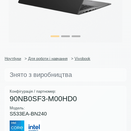
Ноутбуки
>
Для роботи і навчання
>
Vivobook
Знято з виробництва
Конфігурація / партномер:
90NB0SF3-M00HD0
Модель:
S533EA-BN240