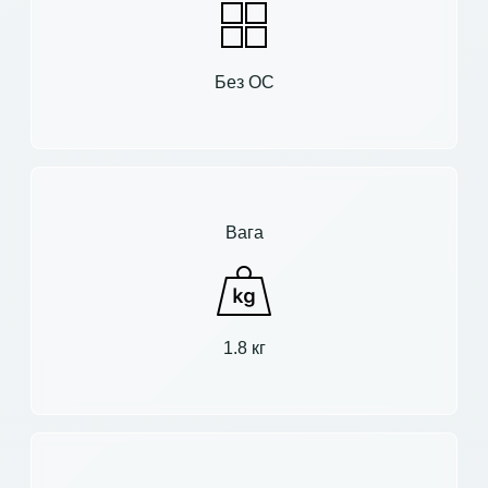
Без ОС
Вага
1.8 кг