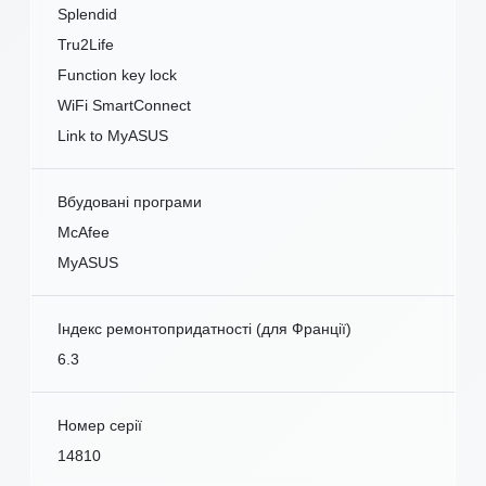
Splendid
Tru2Life
Function key lock
WiFi SmartConnect
Link to MyASUS
Вбудовані програми
McAfee
MyASUS
Індекс ремонтопридатності (для Франції)
6.3
Номер серії
14810