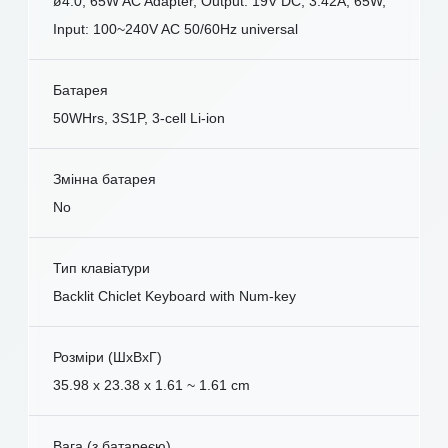
ø4.0, 65W AC Adapter, Output: 19V DC, 3.42A, 65W,
Input: 100~240V AC 50/60Hz universal
Батарея
50WHrs, 3S1P, 3-cell Li-ion
Змінна батарея
No
Тип клавіатури
Backlit Chiclet Keyboard with Num-key
Розміри (ШxВxГ)
35.98 x 23.38 x 1.61 ~ 1.61 cm
Вага (з батареєю)