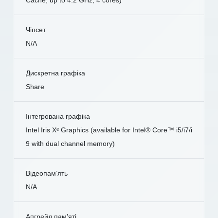
Cache, up to 4.2 GHz, 4 cores)
Чіпсет
N/A
Дискретна графіка
Share
Інтегрована графіка
Intel Iris Xᵉ Graphics (available for Intel® Core™ i5/i7/i
9 with dual channel memory)
Відеопам’ять
N/A
Апгрейд пам’яті