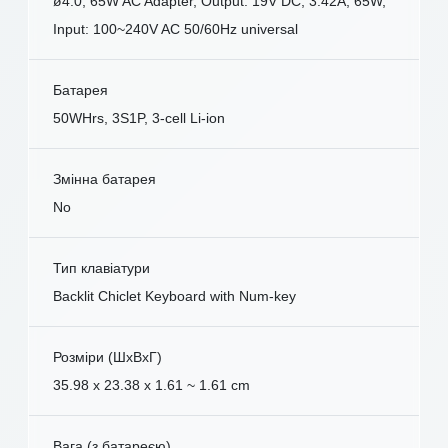
ø4.0, 65W AC Adapter, Output: 19V DC, 3.42A, 65W,
Input: 100~240V AC 50/60Hz universal
Батарея
50WHrs, 3S1P, 3-cell Li-ion
Змінна батарея
No
Тип клавіатури
Backlit Chiclet Keyboard with Num-key
Розміри (ШxВxГ)
35.98 x 23.38 x 1.61 ~ 1.61 cm
Вага (з батареєю)