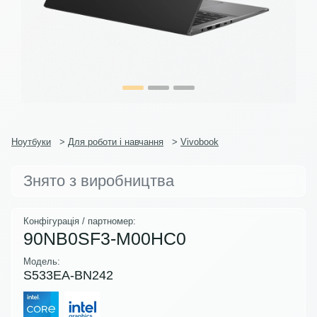
Ноутбуки
>
Для роботи і навчання
>
Vivobook
Знято з виробництва
Конфігурація / партномер:
90NB0SF3-M00HC0
Модель:
S533EA-BN242