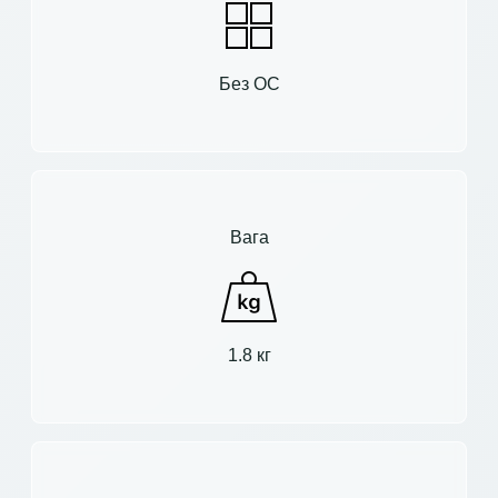
Без ОС
Вага
1.8 кг