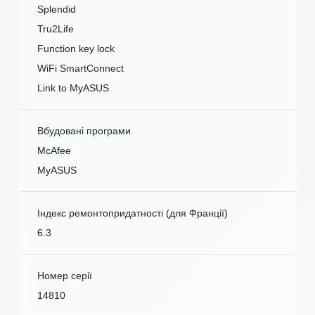
Splendid
Tru2Life
Function key lock
WiFi SmartConnect
Link to MyASUS
Вбудовані програми
McAfee
MyASUS
Індекс ремонтопридатності (для Франції)
6.3
Номер серії
14810