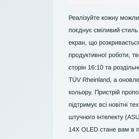
Реалізуйте кожну можли
поєднує сміливий стил
екран, що розкриваєтьс
продуктивної роботи, т
сторін 16:10 та розділь
TÜV Rheinland, а оновл
кольору. Пристрій пропо
підтримує всі новітні т
штучного інтелекту (ASU
14X OLED стане вам в п