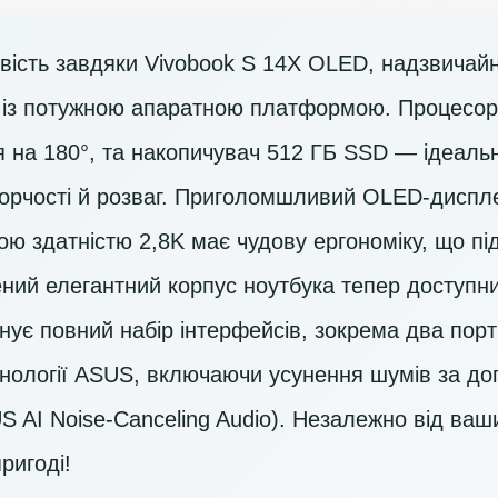
вість завдяки Vivobook S 14X OLED, надзвичайн
ь із потужною апаратною платформою. Процесо
я на 180°, та накопичувач
512 ГБ SSD
— ідеальн
ворчості й розваг. Приголомшливий OLED-диспле
ною здатністю 2,8K має чудову ергономіку, що п
ений елегантний корпус ноутбука тепер доступни
нує повний набір інтерфейсів, зокрема два порти
ехнології ASUS, включаючи усунення шумів за д
S AI Noise-Canceling Audio). Незалежно від ваш
ригоді!