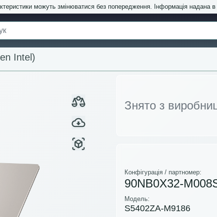
актеристики можуть змінюватися без попередження. Інформація надана 
n Intel)
Знято з виробни
Конфігурація / партномер:
90NB0X32-M008
Модель:
S5402ZA-M9186