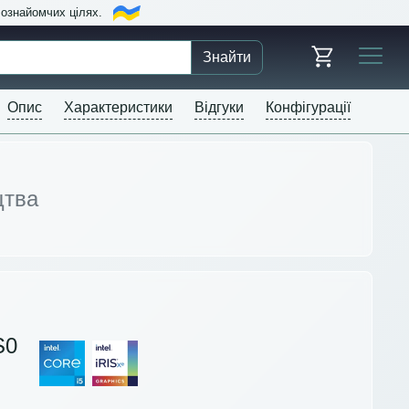
в ознайомчих цілях.
Знайти
Опис
Характеристики
Відгуки
Конфігурації
цтва
S0