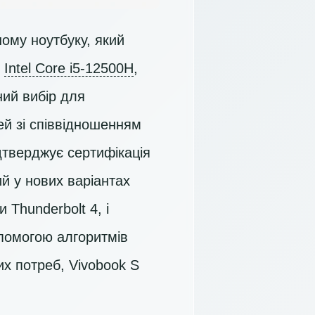
ому ноутбуку, який
р
Intel Core i5-12500H
,
ий вибір для
й зі співвідношенням
ідтверджує сертифікація
й у нових варіантах
 Thunderbolt 4, і
опомогою алгоритмів
их потреб, Vivobook S