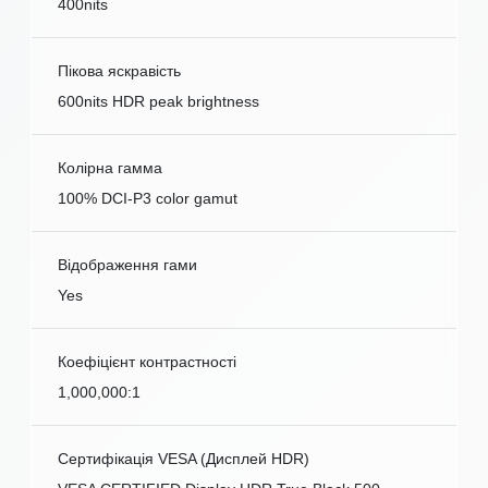
400nits
Пікова яскравість
600nits HDR peak brightness
Колірна гамма
100% DCI-P3 color gamut
Відображення гами
Yes
Коефіцієнт контрастності
1,000,000:1
Сертифікація VESA (Дисплей HDR)