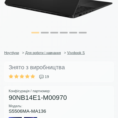
Ноутбуки
>
Для роботи і навчання
>
Vivobook S
Знято з виробництва
19
Конфігурація / партномер:
90NB14E1-M00970
Модель:
S5506MA-MA136