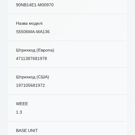
90NB14E1-M00970
Назва моделі
S5506MA-MA136
Штрихкод (Європа)
4711387681978
Штрихкод (США)
197105681972
WEEE
1.3
BASE UNIT