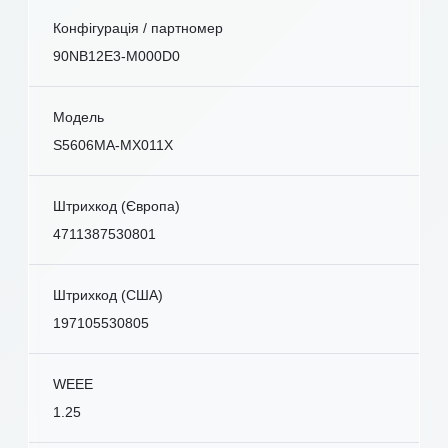
Конфігурація / партномер
90NB12E3-M000D0
Модель
S5606MA-MX011X
Штрихкод (Європа)
4711387530801
Штрихкод (США)
197105530805
WEEE
1.25