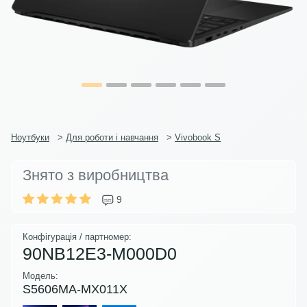
Ноутбуки
>
Для роботи і навчання
>
Vivobook S
Знято з виробництва
9
Конфігурація / партномер:
90NB12E3-M000D0
Модель:
S5606MA-MX011X