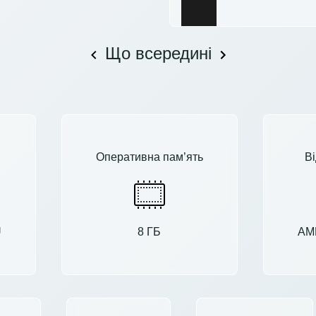
Що всередині
Оперативна пам’ять
В
U
8 ГБ
AMD