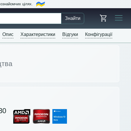
в ознайомчих цілях.
Знайти
Опис
Характеристики
Відгуки
Конфігурації
цтва
30