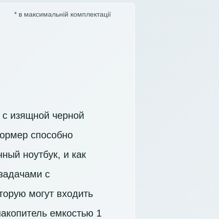
* в максимальній комплектації
 с изящной черной
формер способно
ный ноутбук, и как
 задачами с
торую могут входить
накопитель емкостью 1