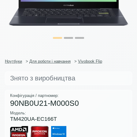
Ноутбуки
>
Для роботи і навчання
>
Vivobook Flip
Знято з виробництва
Конфігурація / партномер:
90NB0U21-M000S0
Модель:
TM420UA-EC166T