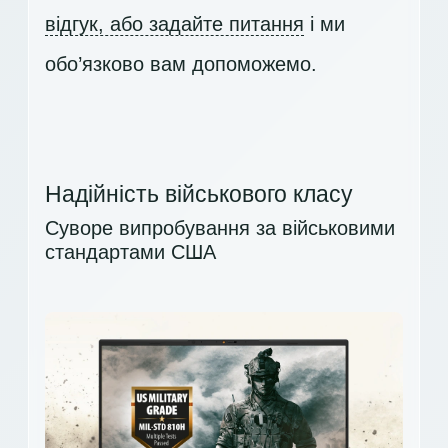
відгук, або задайте питання
і ми
обо’язково вам допоможемо.
Надійність військового класу
Суворе випробування за військовими
стандартами США