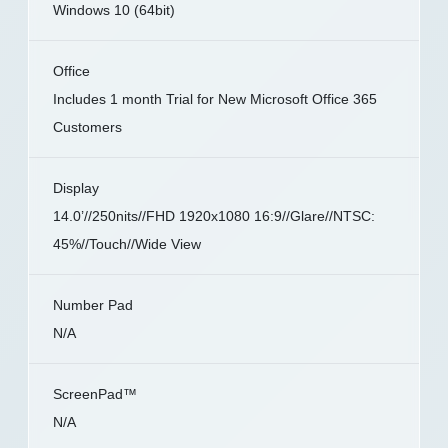
Windows 10 (64bit)
Office
Includes 1 month Trial for New Microsoft Office 365
Customers
Display
14.0’//250nits//FHD 1920x1080 16:9//Glare//NTSC:
45%//Touch//Wide View
Number Pad
N/A
ScreenPad™
N/A