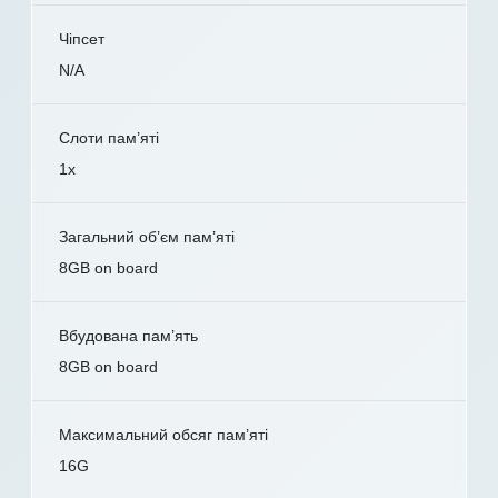
Чіпсет
N/A
Слоти пам’яті
1x
Загальний об’єм пам’яті
8GB on board
Вбудована пам’ять
8GB on board
Максимальний обсяг пам’яті
16G