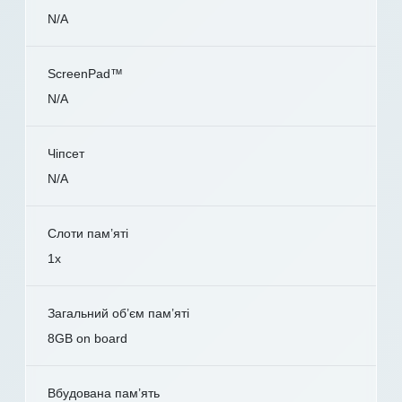
N/A
ScreenPad™
N/A
Чіпсет
N/A
Слоти пам’яті
1x
Загальний об’єм пам’яті
8GB on board
Вбудована пам’ять