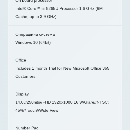
On board processor
Intel® Core™ i5-8265U Processor 1.6 GHz (6M
Cache, up to 3.9 GHz)
Операційна система
Windows 10 (64bit)
Office
Includes 1 month Trial for New Microsoft Office 365
Customers
Display
14.0’//250nits//FHD 1920x1080 16:9//Glare//NTSC:
45%//Touch//Wide View
Number Pad