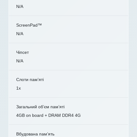
N/A
ScreenPad™
N/A
Чіпсет
N/A
Слоти пам’яті
1x
Загальний об’єм пам’яті
4GB on board + DRAM DDR4 4G
Вбудована пам’ять