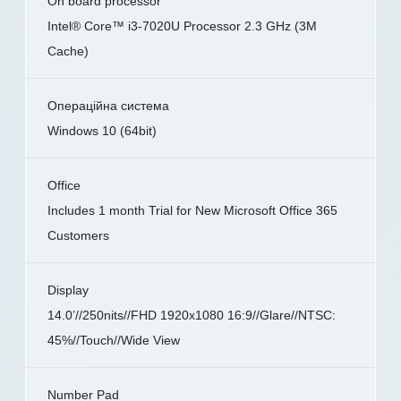
On board processor
Intel® Core™ i3-7020U Processor 2.3 GHz (3M
Cache)
Операційна система
Windows 10 (64bit)
Office
Includes 1 month Trial for New Microsoft Office 365
Customers
Display
14.0’//250nits//FHD 1920x1080 16:9//Glare//NTSC:
45%//Touch//Wide View
Number Pad